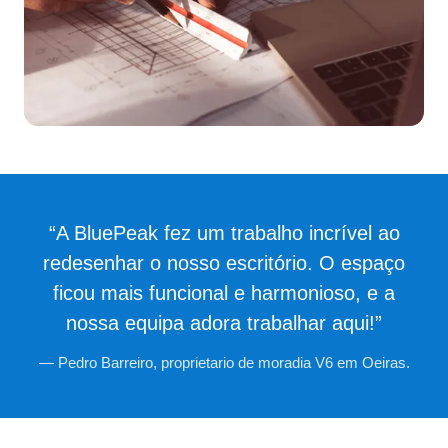
“A BluePeak fez um trabalho incrível ao
redesenhar o nosso escritório. O espaço
ficou mais funcional e harmonioso, e a
nossa equipa adora trabalhar aqui!”
— Pedro Barreiro, proprietario de moradia V6 em Oeiras.