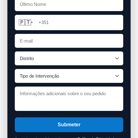
🇵🇹
+351
▾
Submeter