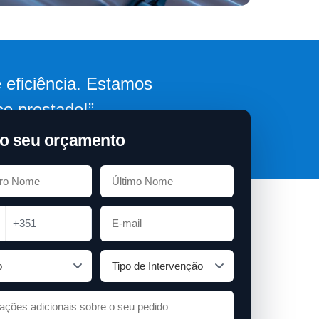
 eficiência. Estamos
ço prestado!”
o seu orçamento
+351