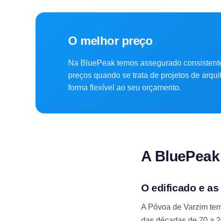
O melhor preço
Na BluePeak temos assegurado consistent
preços quando se trata de projetos de arqu
forma flexível ao seu orçamento.
A BluePeak
O edificado e as
A Póvoa de Varzim tem
das décadas de 70 a 2