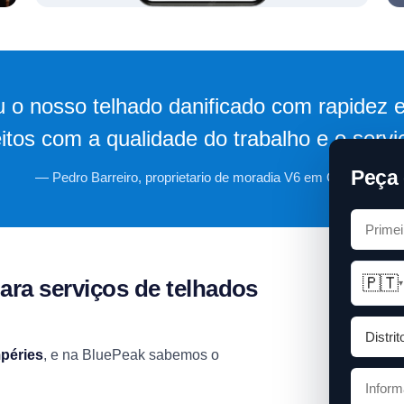
 o nosso telhado danificado com rapidez e
eitos com a qualidade do trabalho e o servi
Peça 
— Pedro Barreiro, proprietario de moradia V6 em Oeiras.
🇵🇹
ara serviços de telhados
▾
mpéries
, e na BluePeak sabemos o