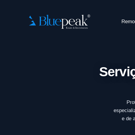
Remo
Servi
Pro
especiali
e de 