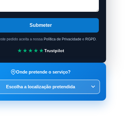
Submeter
este pedido aceita a nossa
Política de Privacidade
e
RGPD
.
★★★★★
Trustpilot
Onde pretende o serviço?