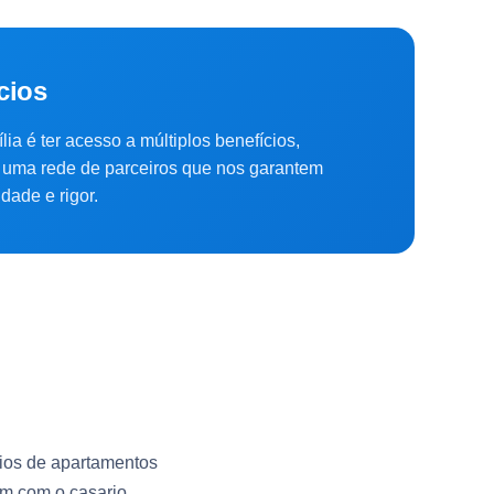
cios
lia é ter acesso a múltiplos benefícios,
uma rede de parceiros que nos garantem
dade e rigor.
dios de apartamentos
m com o casario