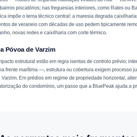
 bairros piscatórios; nas freguesias interiores, como Rates ou B
ntica impõe o tema técnico central: a maresia degrada caixilhar
entos de veraneio com décadas de uso pedem tipicamente remo
nho, novas redes e caixilharia com corte térmico.
a Póvoa de Varzim
mpacto estrutural estão em regra isentas de controlo prévio; in
na frente marítima —, estrutura ou cobertura exigem processo 
 Varzim. Em prédios em regime de propriedade horizontal, alte
orização do condomínio, um passo que a BluePeak ajuda a pr