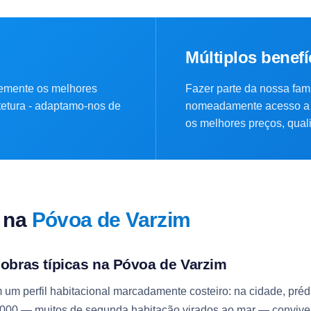
Múltiplos benefí
emente os melhores
Fazer parte da nossa famí
itetura - adaptamo-nos de
nomeadamente acesso a 
os melhores preços, quali
 na
Póvoa de Varzim
 obras típicas na Póvoa de Varzim
 um perfil habitacional marcadamente costeiro: na cidade, pré
000 — muitos de segunda habitação virados ao mar — convive