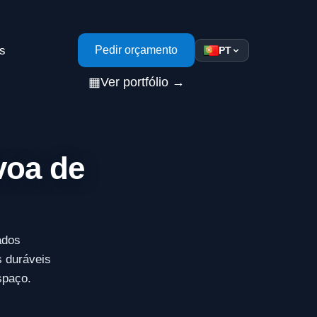
s
Pedir orçamento
PT
▦
Ver portfólio →
voa de
ados
s duráveis
spaço.