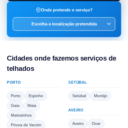
Onde pretende o serviço?
Cidades onde fazemos serviços de
telhados
PORTO
SETÚBAL
Porto
Espinho
Setúbal
Montijo
Gaia
Maia
AVEIRO
Matosinhos
Aveiro
Ovar
Póvoa de Varzim