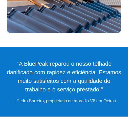
“A BluePeak reparou o nosso telhado
danificado com rapidez e eficiência. Estamos
muito satisfeitos com a qualidade do
trabalho e o serviço prestado!”
— Pedro Barreiro, proprietario de moradia V6 em Oeiras.