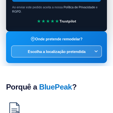
Ao enviar este pedido aceita a nossa
Política de Privacidade
e
RGPD
.
★★★★★
Trustpilot
Onde pretende remodelar?
Porquê a
BluePeak
?