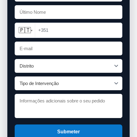
🇵🇹
+351
▾
Submeter