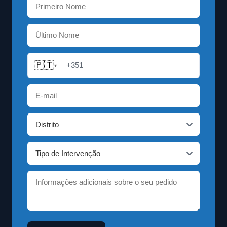
🇵🇹
+351
▾