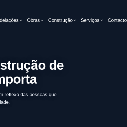
delações
Obras
Construção
Serviços
Contacto
strução de
mporta
m reflexo das pessoas que
dade.