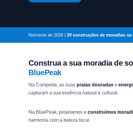
Números de
2026
|
29 construções de moradias na
Construa a sua moradia de 
BluePeak
Na Comporta, as suas
praias douradas
e
energi
capturam a sua essência natural e cultural.
Na BluePeak, projetamos e
construímos morad
harmonia com a beleza local.