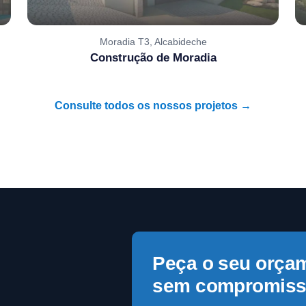
Moradia T3, Alcabideche
Construção de Moradia
Consulte todos os nossos projetos →
Peça o seu orça
sem compromiss