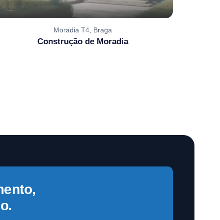
Moradia T4, Braga
Construção de Moradia
mento,
o.