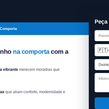
Peça 
 Comporta
🇵🇹
sonho
na comporta
com a
▾
a vibrante
merecem moradias que
ias
que aliam conforto, modernidade e