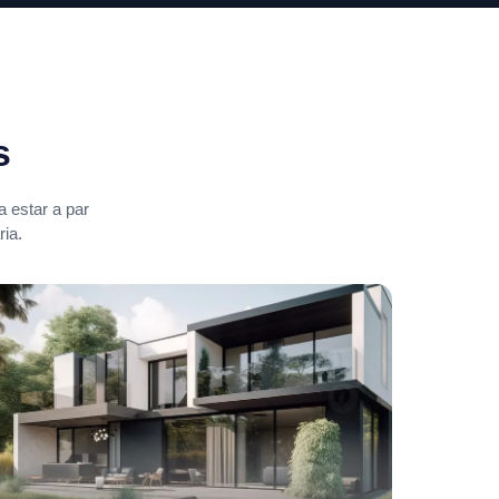
s
 estar a par
ia.