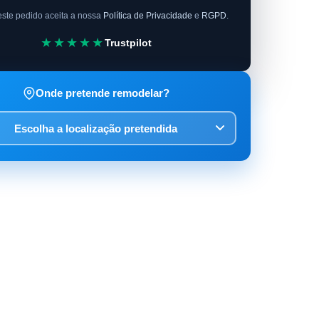
este pedido aceita a nossa
Política de Privacidade
e
RGPD
.
★★★★★
Trustpilot
Onde pretende remodelar?