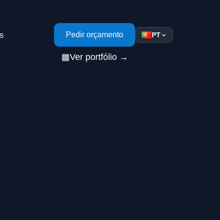
s
Pedir orçamento
PT
▦
Ver portfólio →