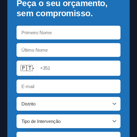
Peça o seu orçamento,
sem compromisso.
🇵🇹
+351
▾