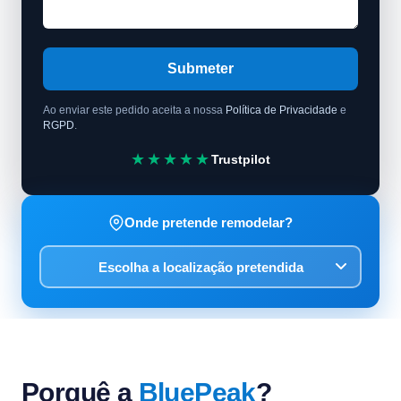
Submeter
Ao enviar este pedido aceita a nossa
Política de Privacidade
e
RGPD
.
★★★★★
Trustpilot
Onde pretende remodelar?
Porquê a
BluePeak
?