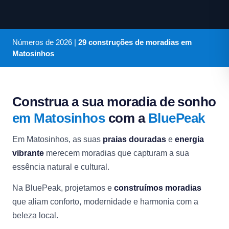
Números de
2026
|
29 construções de moradias em
Matosinhos
Construa a sua moradia de sonho
em Matosinhos
com a
BluePeak
Em Matosinhos, as suas
praias douradas
e
energia
vibrante
merecem moradias que capturam a sua
essência natural e cultural.
Na BluePeak, projetamos e
construímos moradias
que aliam conforto, modernidade e harmonia com a
beleza local.