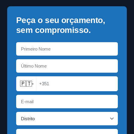
Peça o seu orçamento,
sem compromisso.
🇵🇹
+351
▾