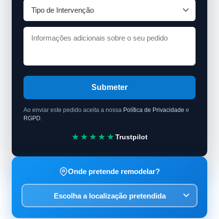
Submeter
Ao enviar este pedido aceita a nossa
Política de Privacidade
e
RGPD
.
★★★★★
Trustpilot
Onde pretende remodelar?