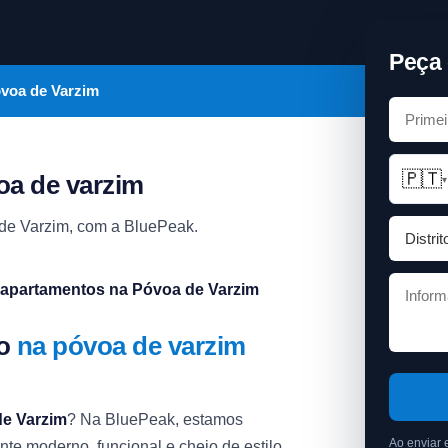
Peça 
óvoa de Varzim
🇵🇹
oa de varzim
▾
de Varzim, com a BluePeak.
 apartamentos na Póvoa de Varzim
to
na póvoa de varzim
de Varzim
? Na BluePeak, estamos
Ao enviar 
e moderno, funcional e cheio de estilo.