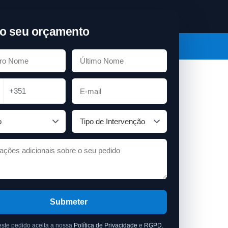
o seu orçamento
+351
Submeter
este pedido aceita a nossa
Política de Privacidade
e
RGPD
.