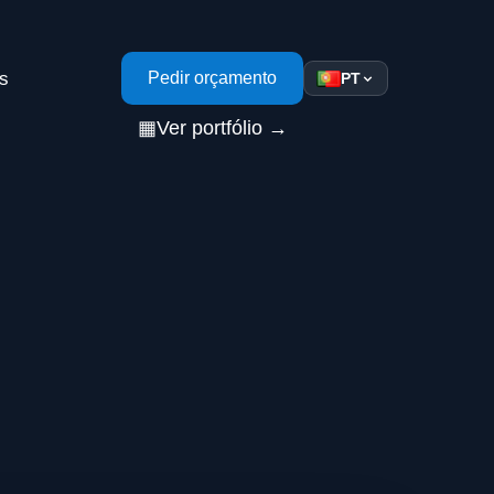
s
Pedir orçamento
PT
▦
Ver portfólio →