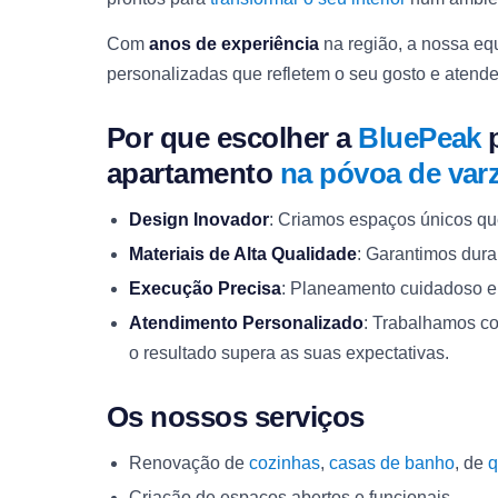
Com
anos de experiência
na região, a nossa eq
personalizadas que refletem o seu gosto e aten
Por que escolher a
BluePeak
p
apartamento
na póvoa de var
Design Inovador
: Criamos espaços únicos qu
Materiais de Alta Qualidade
: Garantimos dura
Execução Precisa
: Planeamento cuidadoso e 
Atendimento Personalizado
: Trabalhamos co
o resultado supera as suas expectativas.
Os nossos serviços
Renovação de
cozinhas
,
casas de banho
, de
q
Criação de espaços abertos e funcionais.