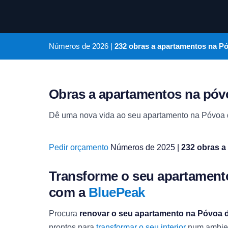
Números de
2026
|
232 obras a apartamentos na P
Obras a apartamentos na póv
Dê uma nova vida ao seu apartamento na Póvoa 
Pedir orçamento
Números de 2025 |
232 obras a
Transforme o seu apartamen
com a
BluePeak
Procura
renovar o seu apartamento na Póvoa 
prontos para
transformar o seu interior
num ambient