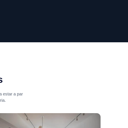
s
 estar a par
ia.