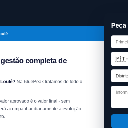
Peça 
oulé
🇵🇹
gestão completa de
▾
 Loulé?
Na BluePeak tratamos de todo o
lor aprovado é o valor final - sem
oderá acompanhar diariamente a evolução
to.