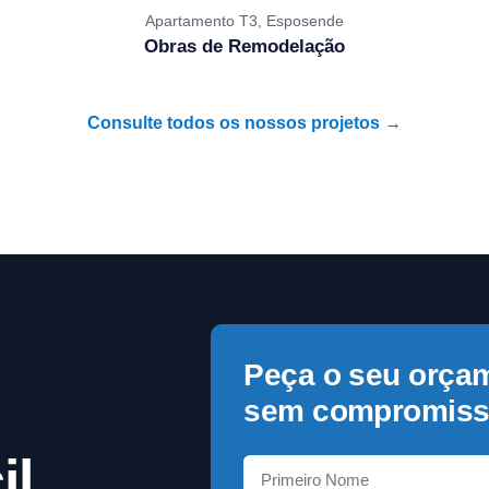
Apartamento T3, Esposende
Obras de Remodelação
Consulte todos os nossos projetos →
Peça o seu orça
sem compromiss
l,