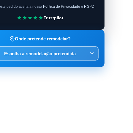
este pedido aceita a nossa
Política de Privacidade
e
RGPD
.
★★★★★
Trustpilot
Onde pretende remodelar?