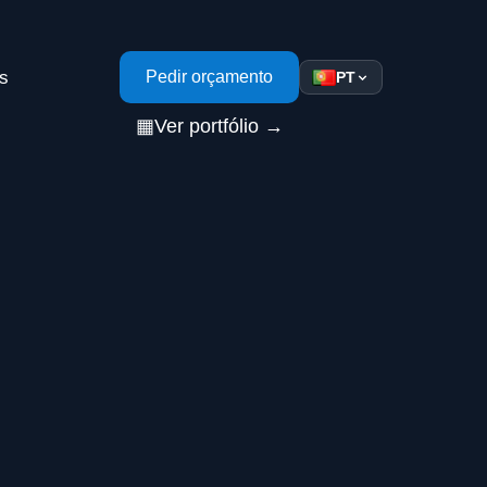
s
Pedir orçamento
PT
▦
Ver portfólio →