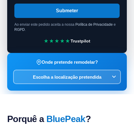
Submeter
Ao enviar este pedido aceita a nossa
Política de Privacidade
e
RGPD
.
★★★★★
Trustpilot
Onde pretende remodelar?
Porquê a
BluePeak
?