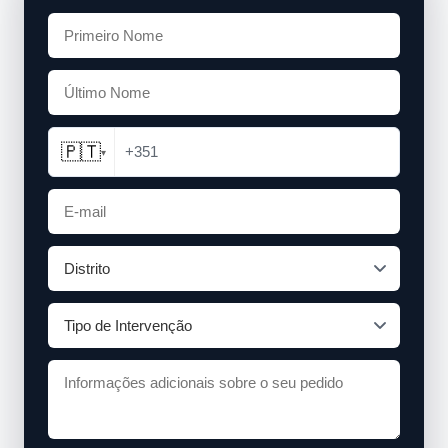
🇵🇹
+351
▾