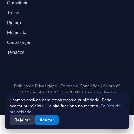
Carpintaria
Trolha
Pintura
Eletricista
Canalização
Telhados
Política de Privacidade
|
Termos e Condições
|
Alvará nº
110497 – PAR
| NIPC 517230844 | Todos os direitos
Fale connosco
reservados à BluePeak Estate & Investments.
Usamos cookies para estatísticas e publicidade. Pode
aceitar ou rejeitar — o site funciona na mesma.
Política de
privacidade
Rejeitar
Aceitar