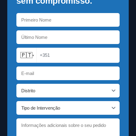
sem compromisso.
🇵🇹
+351
▾