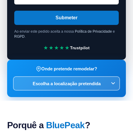
Submeter
Ao enviar este pedido aceita a nossa
Política de Privacidade
e
RGPD
.
★★★★★
Trustpilot
Onde pretende remodelar?
Porquê a
BluePeak
?