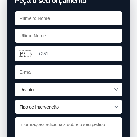
Peça o seu orçamento
🇵🇹
+351
▾