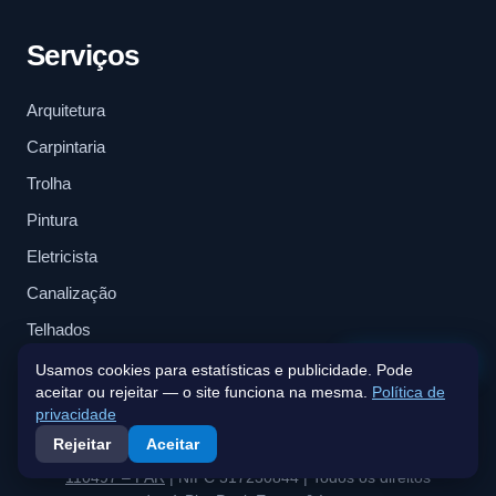
Serviços
Arquitetura
Carpintaria
Trolha
Pintura
Eletricista
Canalização
Telhados
Fale connosco
Usamos cookies para estatísticas e publicidade. Pode
aceitar ou rejeitar — o site funciona na mesma.
Política de
privacidade
Rejeitar
Aceitar
Política de Privacidade
|
Termos e Condições
|
Alvará nº
110497 – PAR
| NIPC 517230844 | Todos os direitos