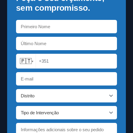
sem compromisso.
🇵🇹
+351
▾