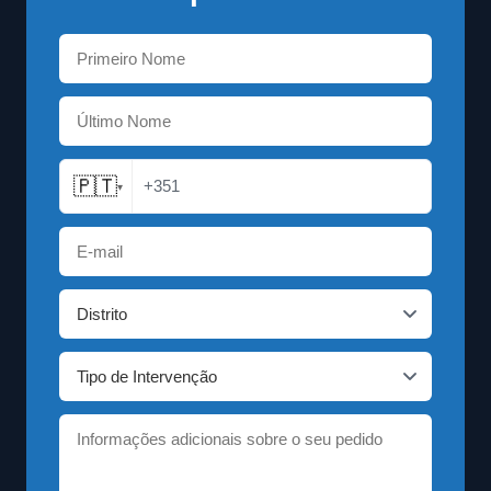
🇵🇹
+351
▾