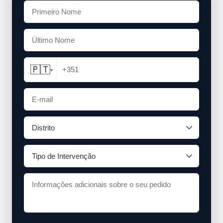
🇵🇹
+351
▾