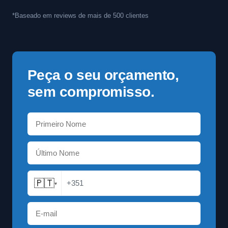
*Baseado em reviews de mais de 500 clientes
Peça o seu orçamento,
sem compromisso.
🇵🇹
+351
▾