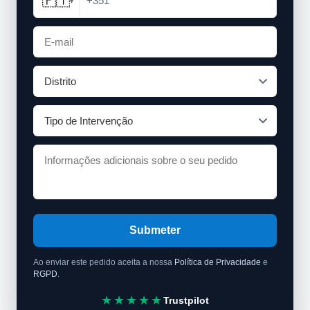
🇵🇹
+351
▾
Submeter
Ao enviar este pedido aceita a nossa
Política de Privacidade
e
RGPD
.
★★★★★
Trustpilot