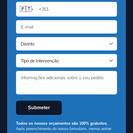
🇵🇹
+351
▾
Submeter
Todos os nossos orçamentos são 100% gratuitos.
Após preenchimento do nosso formulário, iremos entrar