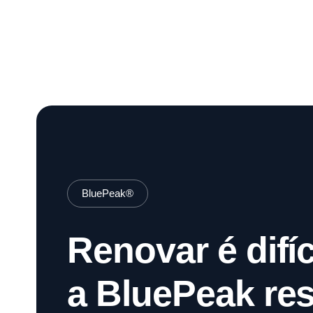
BluePeak®
Renovar é difíci
a BluePeak res