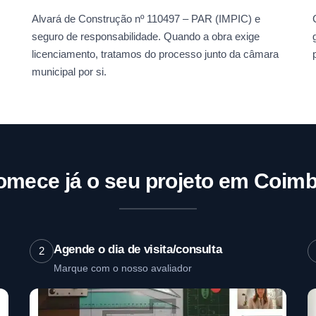
Alvará de Construção nº 110497 – PAR (IMPIC) e
seguro de responsabilidade. Quando a obra exige
licenciamento, tratamos do processo junto da câmara
municipal por si.
omece já o seu projeto em Coimb
Agende o dia de visita/consulta
2
Marque com o nosso avaliador