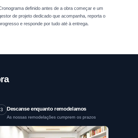
Cronograma definido antes de a obra começar e um
gestor de projeto dedicado que acompanha, reporta o
progresso e responde por tudo até à entrega.
ra
Descanse enquanto remodelamos
3
As nossas remodelações cumprem os prazos