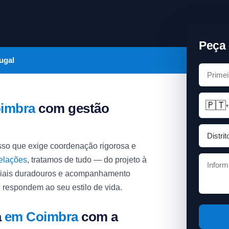
Peça 
ugal
🇵🇹
imbra
com gestão
▾
so que exige coordenação rigorosa e
elações
, tratamos de tudo — do projeto à
riais duradouros e acompanhamento
 respondem ao seu estilo de vida.
a
em Coimbra
com a