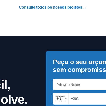
Consulte todos os nossos projetos →
Peça o seu orça
sem compromiss
l,
olve.
🇵🇹
+351
▾