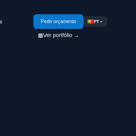
s
Pedir orçamento
PT
▦
Ver portfólio →