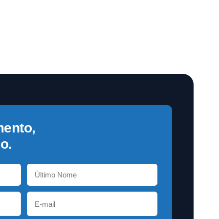
mento,
o.