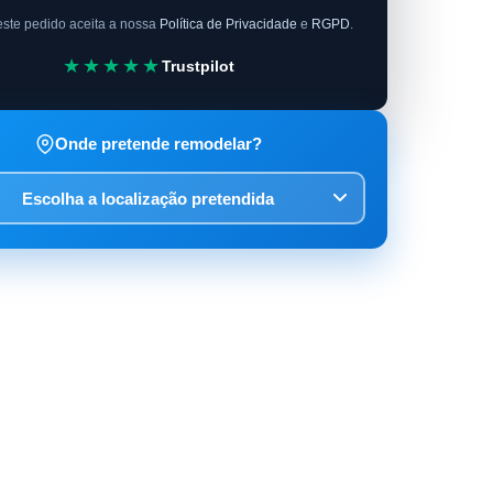
este pedido aceita a nossa
Política de Privacidade
e
RGPD
.
★★★★★
Trustpilot
Onde pretende remodelar?