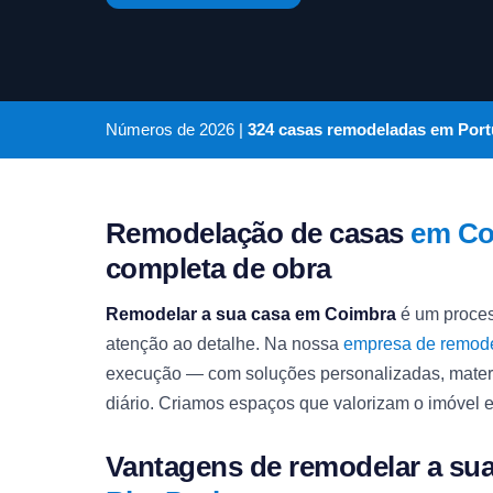
Números de
2026
|
324 casas remodeladas em Port
Remodelação de casas
em Co
completa de obra
Remodelar a sua casa em Coimbra
é um proces
atenção ao detalhe. Na nossa
empresa de remod
execução — com soluções personalizadas, mate
diário. Criamos espaços que valorizam o imóvel e
Vantagens de remodelar a su