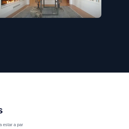
s
 estar a par