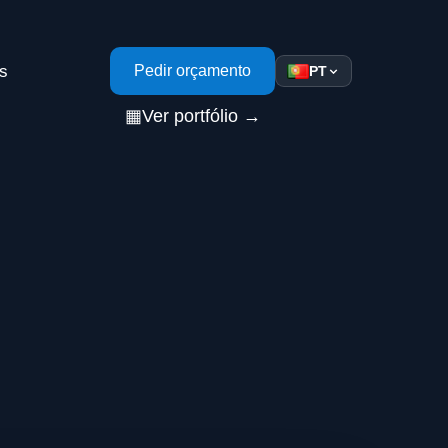
s
Pedir orçamento
PT
▦
Ver portfólio →