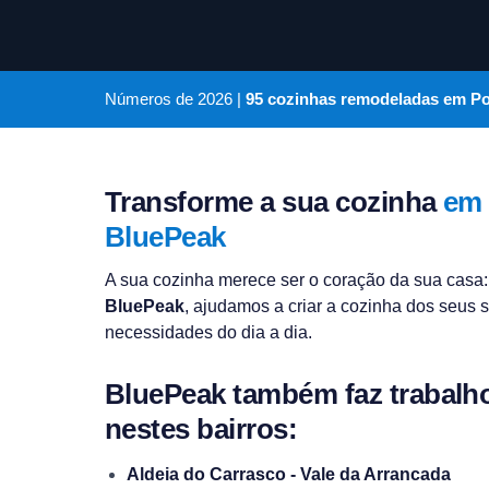
Números de
2026
|
95 cozinhas remodeladas em P
Transforme a sua cozinha
em 
BluePeak
A sua cozinha merece ser o coração da sua casa: 
BluePeak
, ajudamos a criar a cozinha dos seus 
necessidades do dia a dia.
BluePeak também faz trabalho
nestes bairros:
Aldeia do Carrasco - Vale da Arrancada