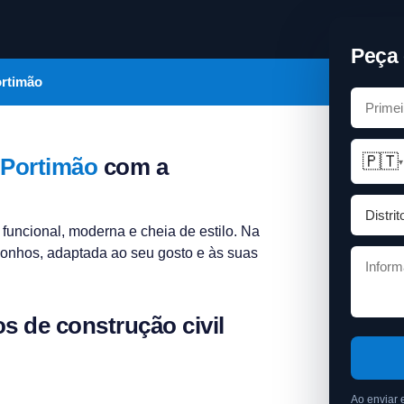
Peça 
ortimão
🇵🇹
Portimão
com a
▾
funcional, moderna e cheia de estilo. Na
sonhos, adaptada ao seu gosto e às suas
s de construção civil
Ao enviar 