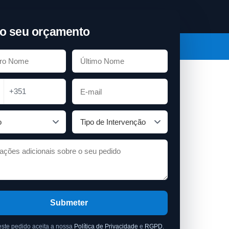
o seu orçamento
+351
Submeter
este pedido aceita a nossa
Política de Privacidade
e
RGPD
.