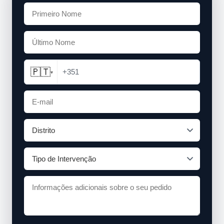
🇵🇹
+351
▾