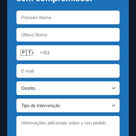
🇵🇹
+351
▾