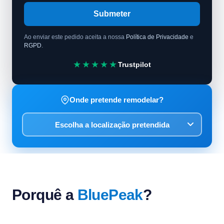
Submeter
Ao enviar este pedido aceita a nossa
Política de Privacidade
e
RGPD
.
★★★★★
Trustpilot
Onde pretende remodelar?
Porquê a
BluePeak
?