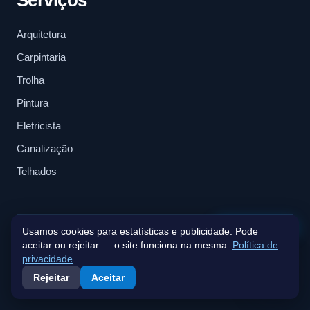
Serviços
Arquitetura
Carpintaria
Trolha
Pintura
Eletricista
Canalização
Telhados
Fale connosco
Usamos cookies para estatísticas e publicidade. Pode
aceitar ou rejeitar — o site funciona na mesma.
Política de
Política de Privacidade
|
Termos e Condições
|
Alvará nº
privacidade
110497 – PAR
| NIPC 517230844 | Todos os direitos
Rejeitar
Aceitar
reservados à BluePeak Estate & Investments.