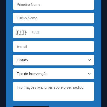
🇵🇹
+351
▾