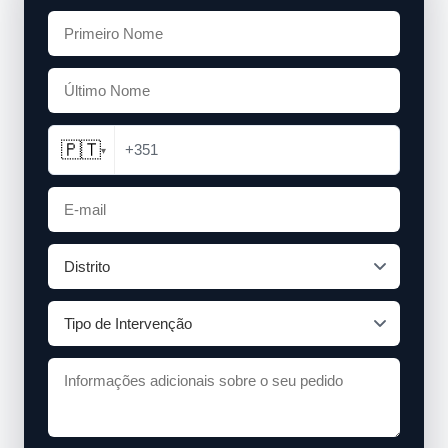
🇵🇹
+351
▾