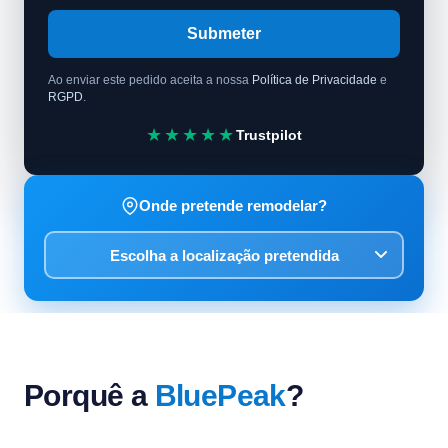
Submeter
Ao enviar este pedido aceita a nossa
Política de Privacidade
e
RGPD
.
★★★★★
Trustpilot
Onde pretende remodelar?
Porquê a
BluePeak
?