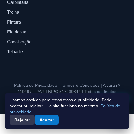
Carpintaria
Trolha
Pintura
Eletricista
Canalização
Telhados
Política de Privacidade
|
Termos e Condições
|
Alvará nº
110497 – PAR
| NIPC 517230844 | Todos os direitos
Fale connosco
reservados à BluePeak Estate & Investments.
Usamos cookies para estatísticas e publicidade. Pode
aceitar ou rejeitar — o site funciona na mesma.
Política de
privacidade
Rejeitar
Aceitar