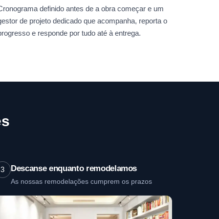
Cronograma definido antes de a obra começar e um
gestor de projeto dedicado que acompanha, reporta o
progresso e responde por tudo até à entrega.
es
Descanse enquanto remodelamos
3
As nossas remodelações cumprem os prazos