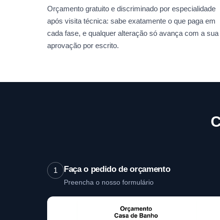
Orçamento gratuito e discriminado por especialidade
após visita técnica: sabe exatamente o que paga em
cada fase, e qualquer alteração só avança com a sua
aprovação por escrito.
C
Faça o pedido de orçamento
1
Preencha o nosso formulário