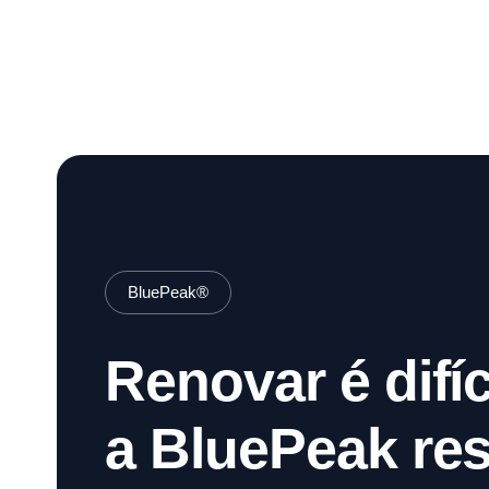
BluePeak®
Renovar é difíci
a BluePeak res