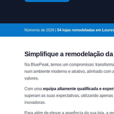
Números de
2026
|
54 lojas remodeladas em Loure
Simplifique a remodelação da
Na BluePeak, temos um compromisso: transforma
num ambiente moderno e atrativo, alinhado com a
valores.
Com uma
equipa altamente qualificada e exper
superam as suas expectativas, utilizando apenas 
inovadoras.
Para além de elevar a aparência da sua loja, a r