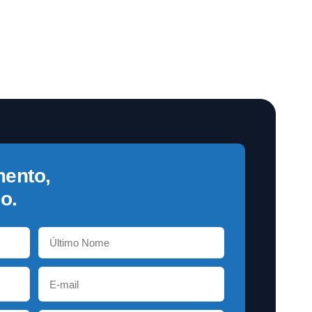
mento,
o.