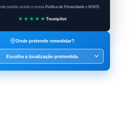
este pedido aceita a nossa
Política de Privacidade
e
RGPD
.
★★★★★
Trustpilot
Onde pretende remodelar?