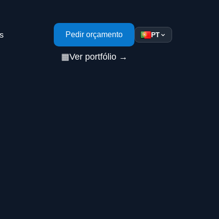
s
Pedir orçamento
PT
▦
Ver portfólio →