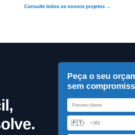
Consulte todos os nossos projetos →
Peça o seu orça
sem compromiss
l,
olve.
🇵🇹
+351
▾