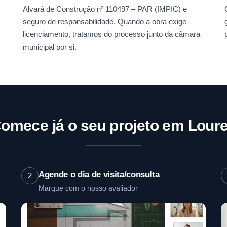
Alvará de Construção nº 110497 – PAR (IMPIC) e
seguro de responsabilidade. Quando a obra exige
licenciamento, tratamos do processo junto da câmara
municipal por si.
omece já o seu projeto em Lour
Agende o dia de visita/consulta
2
Marque com o nosso avaliador