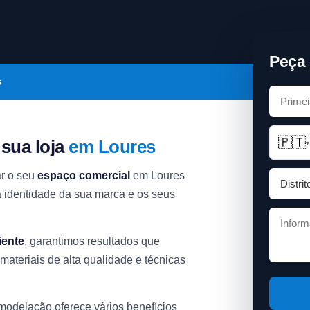
Peça 
s
🇵🇹
 sua loja
em Loures
▾
r o seu
espaço comercial
em Loures
 identidade da sua marca e os seus
iente
, garantimos resultados que
materiais de alta qualidade e técnicas
emodelação oferece vários benefícios