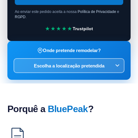
Ao enviar este pedido aceita a nossa
Política de Privacidade
e
RGPD
.
★★★★★
Trustpilot
Onde pretende remodelar?
Porquê a
BluePeak
?