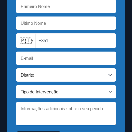
🇵🇹
+351
▾