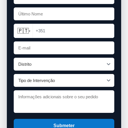
🇵🇹
+351
▾
Submeter