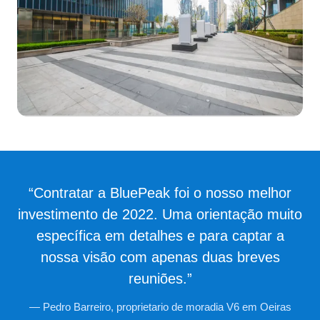
“Contratar a BluePeak foi o nosso melhor
investimento de 2022. Uma orientação muito
específica em detalhes e para captar a
nossa visão com apenas duas breves
reuniões.”
— Pedro Barreiro, proprietario de moradia V6 em Oeiras