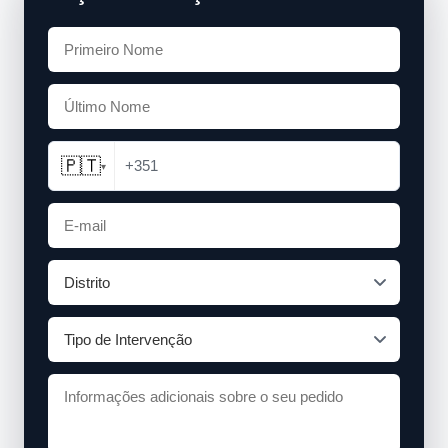
🇵🇹
+351
▾