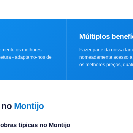
Múltiplos benefí
emente os melhores
Fazer parte da nossa famí
itetura - adaptamo-nos de
nomeadamente acesso a 
os melhores preços, quali
 no
Montijo
 obras típicas no Montijo