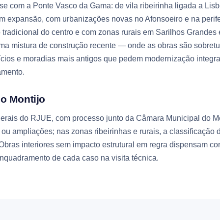
se com a Ponte Vasco da Gama: de vila ribeirinha ligada a Lis
em expansão, com urbanizações novas no Afonsoeiro e na perife
 tradicional do centro e com zonas rurais em Sarilhos Grandes 
uma mistura de construção recente — onde as obras são sobret
cios e moradias mais antigos que pedem modernização integral
amento.
o Montijo
gerais do RJUE, com processo junto da Câmara Municipal do Mo
 ou ampliações; nas zonas ribeirinhas e rurais, a classificação
bras interiores sem impacto estrutural em regra dispensam con
nquadramento de cada caso na visita técnica.