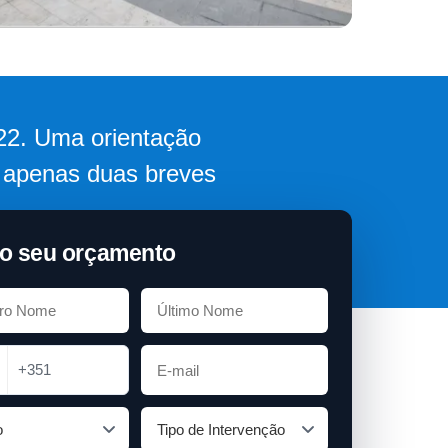
022. Uma orientação
m apenas duas breves
o seu orçamento
+351