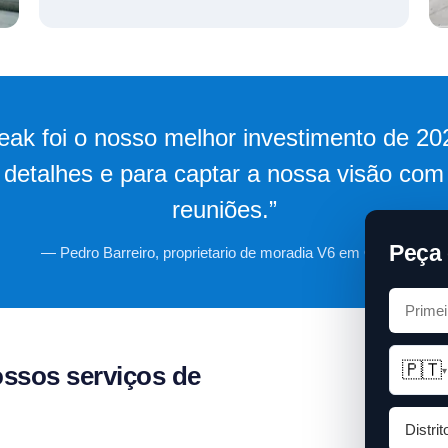
eak foi o nosso melhor investimento de 2
 detalhes e para captar a nossa visão co
reuniões.”
Peça 
— Pedro Barreiro, proprietario de moradia V6 em Oeiras
🇵🇹
ossos serviços de
▾