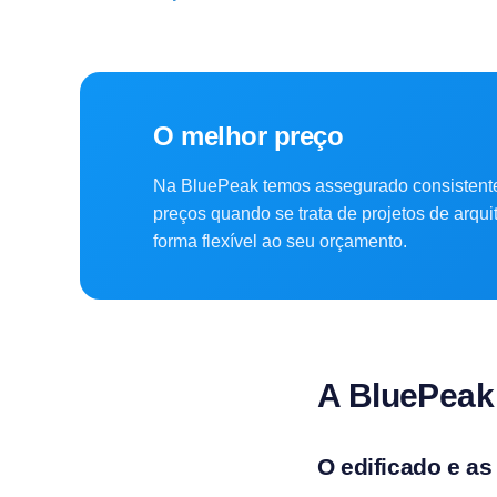
O melhor preço
Na BluePeak temos assegurado consistent
preços quando se trata de projetos de arqu
forma flexível ao seu orçamento.
A BluePeak
O edificado e as