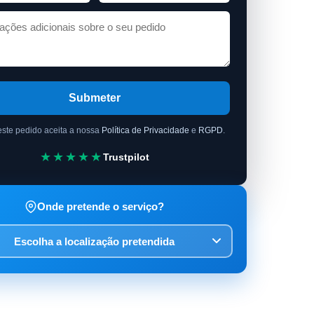
Submeter
este pedido aceita a nossa
Política de Privacidade
e
RGPD
.
★★★★★
Trustpilot
Onde pretende o serviço?