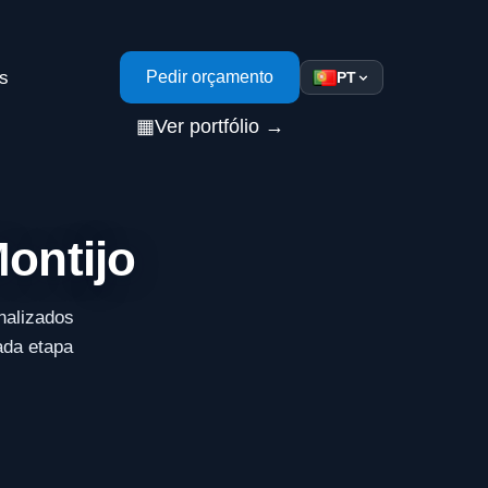
s
Pedir orçamento
PT
▦
Ver portfólio →
Montijo
nalizados
ada etapa