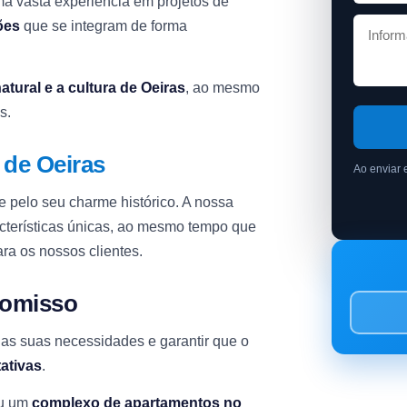
a vasta experiência em projetos de
ões
que se integram de forma
natural e a cultura de Oeiras
, ao mesmo
s.
a
de Oeiras
Ao enviar 
e pelo seu charme histórico. A nossa
terísticas únicas, ao mesmo tempo que
ra os nossos clientes.
romisso
as suas necessidades e garantir que o
ativas
.
u um
complexo de apartamentos no