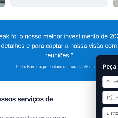
eak foi o nosso melhor investimento de 2
 detalhes e para captar a nossa visão co
reuniões.”
Peça 
— Pedro Barreiro, proprietario de moradia V6 em Oeiras
🇵🇹
ossos serviços de
▾