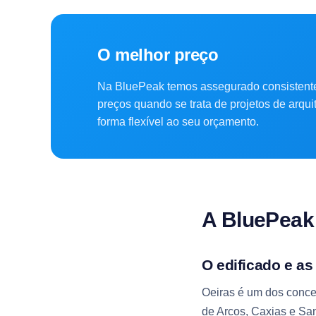
O melhor preço
Na BluePeak temos assegurado consistent
preços quando se trata de projetos de arqu
forma flexível ao seu orçamento.
A BluePea
O edificado e as
Oeiras é um dos concel
de Arcos, Caxias e San