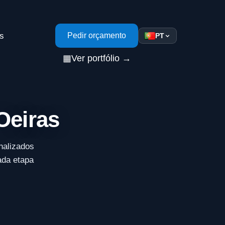
s
Pedir orçamento
PT
▦
Ver portfólio →
Oeiras
nalizados
ada etapa