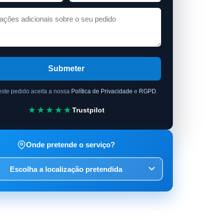
Submeter
este pedido aceita a nossa
Política de Privacidade
e
RGPD
.
★★★★★
Trustpilot
Onde pretende o serviço?