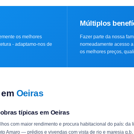
Múltiplos benefí
emente os melhores
Fazer parte da nossa famí
itetura - adaptamo-nos de
nomeadamente acesso a 
os melhores preços, quali
k em
Oeiras
 obras típicas em Oeiras
hos com maior rendimento e procura habitacional do país: da l
to Amaro — prédios e vivendas com vista de rio e maresia q.b