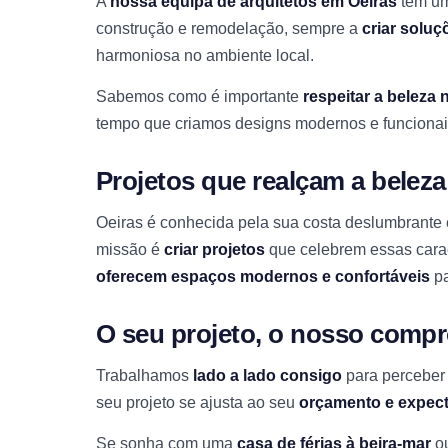
A
nossa equipa de arquitetos em Oeiras
tem um
construção e remodelação, sempre a
criar soluç
harmoniosa no ambiente local.
Sabemos como é importante
respeitar a beleza 
tempo que criamos designs modernos e funcionai
Projetos que realçam a belez
Oeiras é conhecida pela sua costa deslumbrante 
missão é
criar projetos
que celebrem essas carac
oferecem espaços modernos e confortáveis
pa
O seu projeto, o nosso comp
Trabalhamos
lado a lado consigo
para perceber 
seu projeto se ajusta ao seu
orçamento e expect
Se sonha com uma
casa de férias à beira-mar
o