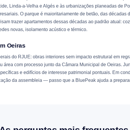
xide, Linda-a-Velha e Algés e às urbanizações planeadas de Po
esariais. O parque é maioritariamente de betão, das décadas d
visam trazer apartamentos dessas décadas ao padrão atual: coz
des novas, isolamento acústico e térmico.
em Oeiras
erais do RJUE: obras interiores sem impacto estrutural em regra
ou área com processo junto da Câmara Municipal de Oeiras. Junt
ecíficas e edifícios de interesse patrimonial pontuais. Em co
ação da assembleia — passo que a BluePeak ajuda a preparar