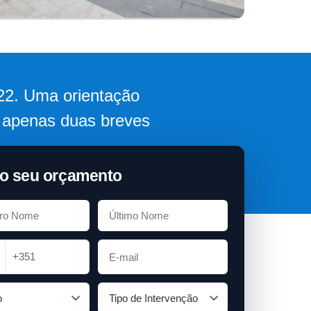
022. Uma orientação
m apenas duas breves
o seu orçamento
+351