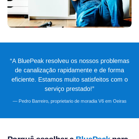
“A BluePeak resolveu os nossos problemas
de canalização rapidamente e de forma
eficiente. Estamos muito satisfeitos com o
serviço prestado!”
— Pedro Barreiro, proprietario de moradia V6 em Oeiras