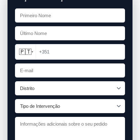
🇵🇹
+351
▾