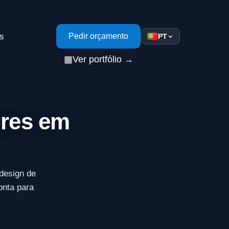
s
Pedir orçamento
PT
▦
Ver portfólio →
ores em
design de
onta para