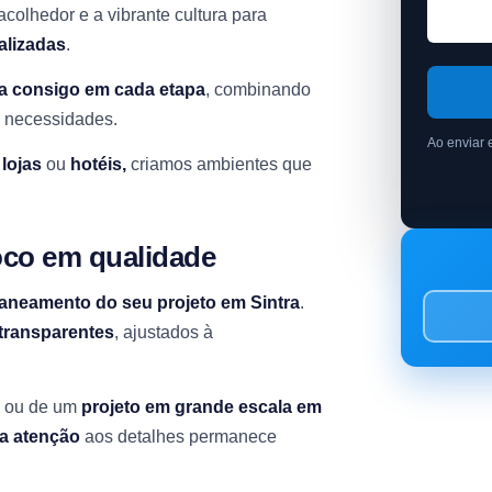
acolhedor e a vibrante cultura para
alizadas
.
ha consigo em cada etapa
, combinando
e necessidades.
Ao enviar 
,
lojas
ou
hotéis,
criamos ambientes que
oco em qualidade
planeamento do seu projeto em Sintra
.
transparentes
, ajustados à
ou de um
projeto em grande escala em
 a atenção
aos detalhes permanece