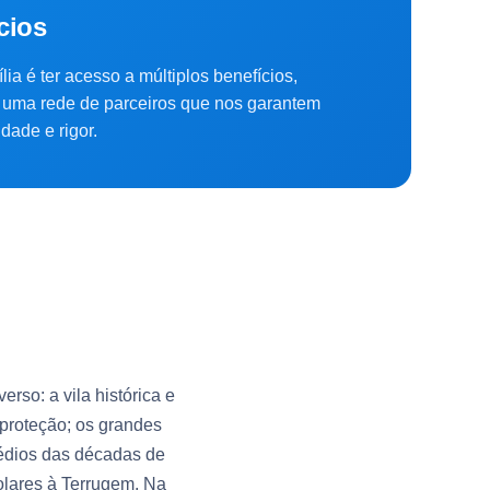
cios
lia é ter acesso a múltiplos benefícios,
uma rede de parceiros que nos garantem
dade e rigor.
rso: a vila histórica e
 proteção; os grandes
rédios das décadas de
olares à Terrugem. Na