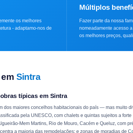
Múltiplos benefí
emente os melhores
Fazer parte da nossa famí
itetura - adaptamo-nos de
nomeadamente acesso a 
os melhores preços, quali
k em
Sintra
 obras típicas em Sintra
m dos maiores concelhos habitacionais do país — mas muito dive
assificada pela UNESCO, com chalets e quintas sujeitos a forte
 Algueirão-Mem Martins, Rio de Mouro, Cacém e Queluz, com p
centra a maioria das remodelações; e zonas de moradias de C