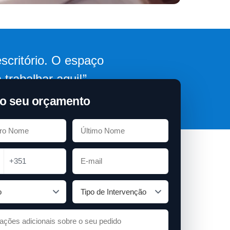
scritório. O espaço
trabalhar aqui!”
o seu orçamento
+351