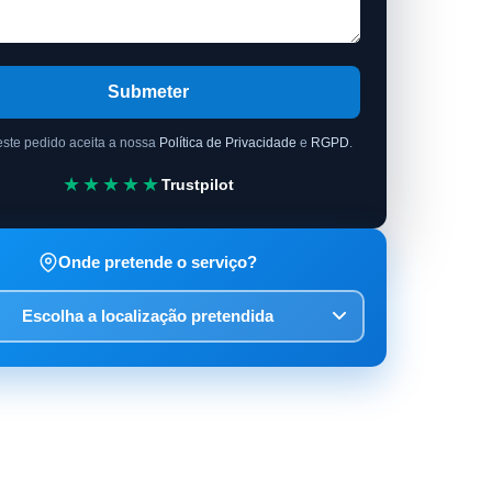
Submeter
este pedido aceita a nossa
Política de Privacidade
e
RGPD
.
★★★★★
Trustpilot
Onde pretende o serviço?