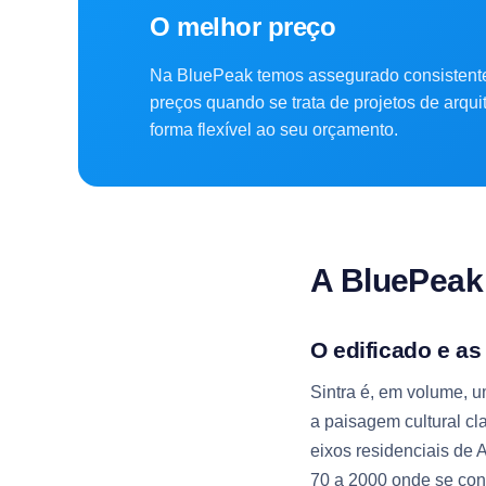
O melhor preço
Na BluePeak temos assegurado consistent
preços quando se trata de projetos de arqu
forma flexível ao seu orçamento.
A BluePea
O edificado e as
Sintra é, em volume, u
a paisagem cultural cl
eixos residenciais de
70 a 2000 onde se con