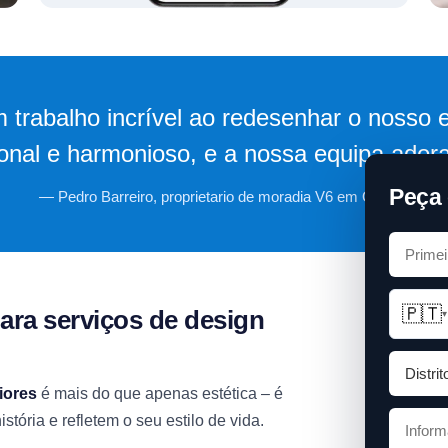
 trabalho incrível ao redesenhar o nosso e
ional e harmonioso, e a nossa equipa adora 
Peça 
— Pedro Barreiro, proprietario de moradia V6 em Oeiras.
🇵🇹
ara serviços de design
▾
iores
é mais do que apenas estética – é
tória e refletem o seu estilo de vida.