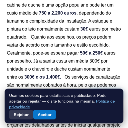
cabine de duche é uma opção popular e pode ter um
custo médio de
750 a 2.200 euros
, dependendo do
tamanho e complexidade da instalação. A estuque e
pintura do teto normalmente custam
30€
euros por metro
quadrado.
Quanto aos espelhos, os preços podem
variar de acordo com o tamanho e estilo escolhido.
Geralmente, pode-se esperar pagar
50€ a 250€
euros
por espelho. Já a sanita custa em média 300€ por
unidade e o chuveiro e duche custam normalmente
entre os
300€ e os 1.400€.
Os serviços de canalização
são normalmente cobrados à hora, pelo que podemos
esperar valores entre os
10€/h e os 70€/h.
É
Fale connosco
Usamos cookies para estatísticas e publicidade. Pode
importante ter em mente que esses preços são apenas
aceitar ou rejeitar — o site funciona na mesma.
Política de
privacidade
estimativas e podem variar de acordo com a região e a
Rejeitar
Aceitar
empresa contratada. É sempre aconselhável solicitar
orçamentos detalhados antes de iniciar qualquer projeto