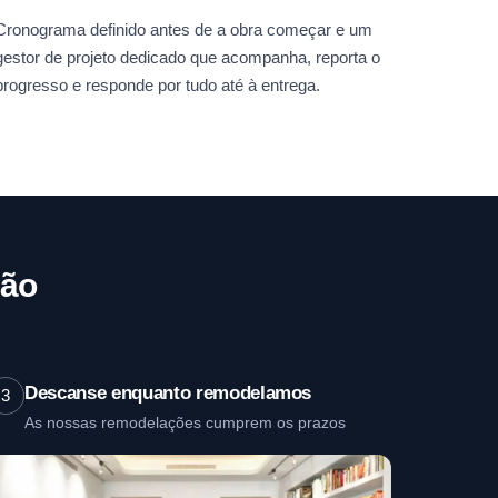
Cronograma definido antes de a obra começar e um
gestor de projeto dedicado que acompanha, reporta o
progresso e responde por tudo até à entrega.
mão
Descanse enquanto remodelamos
3
As nossas remodelações cumprem os prazos