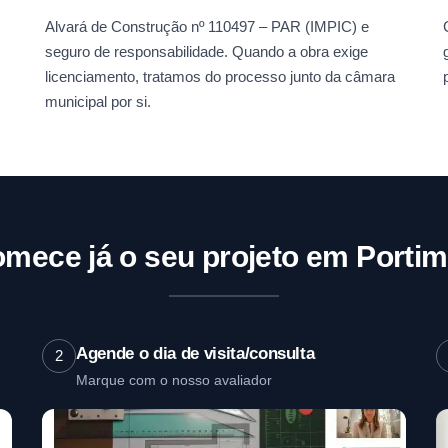
Alvará de Construção nº 110497 – PAR (IMPIC) e
seguro de responsabilidade. Quando a obra exige
licenciamento, tratamos do processo junto da câmara
municipal por si.
mece já o seu projeto em Porti
Agende o dia de visita/consulta
2
Marque com o nosso avaliador