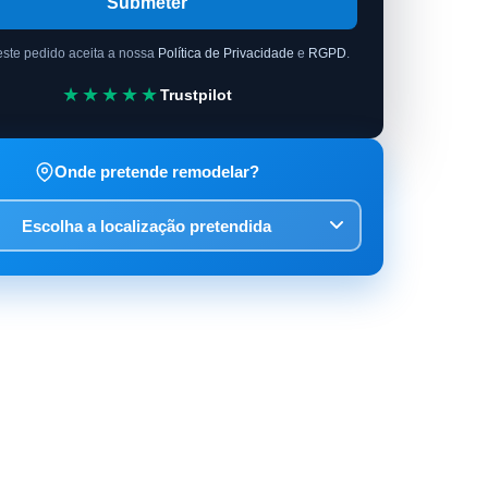
Submeter
este pedido aceita a nossa
Política de Privacidade
e
RGPD
.
★★★★★
Trustpilot
Onde pretende remodelar?