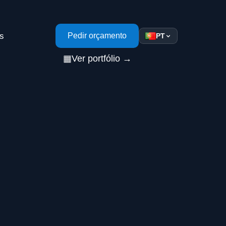
s
Pedir orçamento
PT
▦
Ver portfólio →