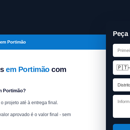
Peça 
 em Portimão
🇵🇹
os
em Portimão
com
▾
m Portimão?
projeto até à entrega final.
lor aprovado é o valor final - sem