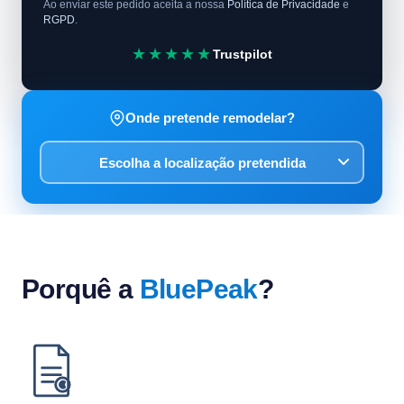
Ao enviar este pedido aceita a nossa
Política de Privacidade
e
RGPD
.
★★★★★
Trustpilot
Onde pretende remodelar?
Porquê a
BluePeak
?