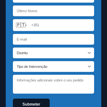
🇵🇹
+351
▾
Submeter