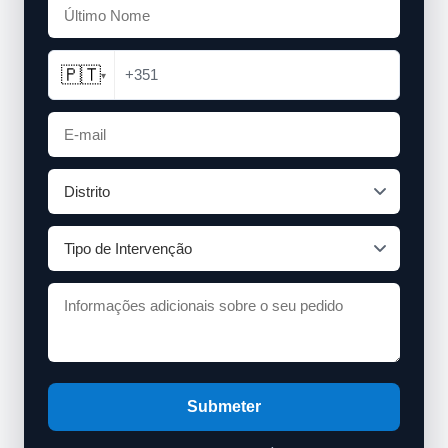
🇵🇹
+351
▾
Submeter