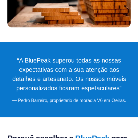
“A BluePeak superou todas as nossas
expectativas com a sua atenção aos
detalhes e artesanato. Os nossos móveis
personalizados ficaram espetaculares”
— Pedro Barreiro, proprietario de moradia V6 em Oeiras.