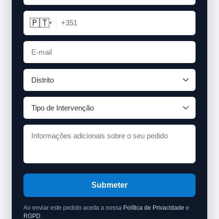
🇵🇹
+351
▾
Submeter
Ao enviar este pedido aceita a nossa
Política de Privacidade
e
RGPD
.