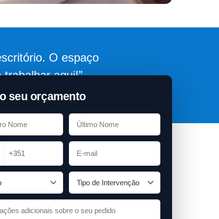
scritório. O espaço
trabalhar aqui!”
o seu orçamento
+351