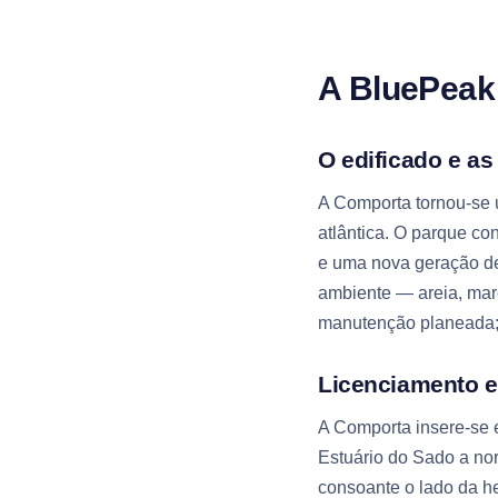
A BluePea
O edificado e a
A Comporta tornou-se u
atlântica. O parque co
e uma nova geração de
ambiente — areia, mare
manutenção planeada; 
Licenciamento 
A Comporta insere-se e
Estuário do Sado a nor
consoante o lado da h