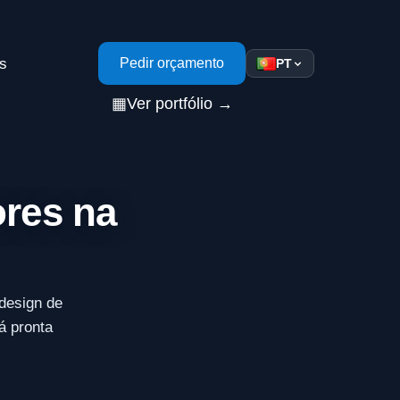
s
Pedir orçamento
PT
▦
Ver portfólio →
ores na
design de
á pronta