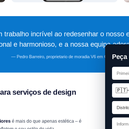
 trabalho incrível ao redesenhar o nosso e
ional e harmonioso, e a nossa equipa adora 
Peça 
— Pedro Barreiro, proprietario de moradia V6 em Oeiras.
🇵🇹
ara serviços de design
▾
iores
é mais do que apenas estética – é
fletem o seu estilo de vida.