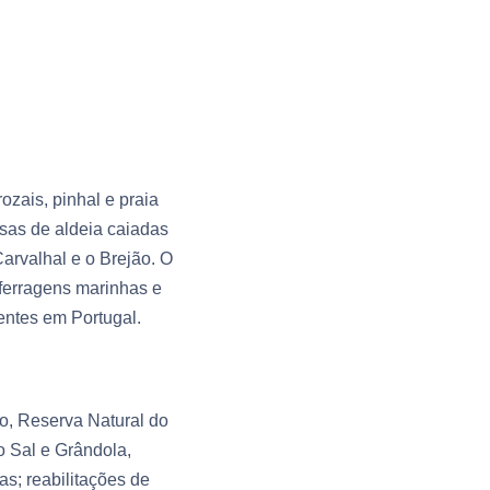
ozais, pinhal e praia
asas de aldeia caiadas
arvalhal e o Brejão. O
 ferragens marinhas e
ntes em Portugal.
do, Reserva Natural do
o Sal e Grândola,
s; reabilitações de