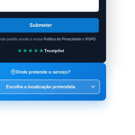
Submeter
este pedido aceita a nossa
Política de Privacidade
e
RGPD
.
★★★★★
Trustpilot
Onde pretende o serviço?