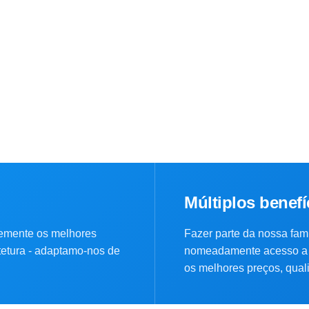
Múltiplos benefí
emente os melhores
Fazer parte da nossa famí
itetura - adaptamo-nos de
nomeadamente acesso a 
os melhores preços, quali