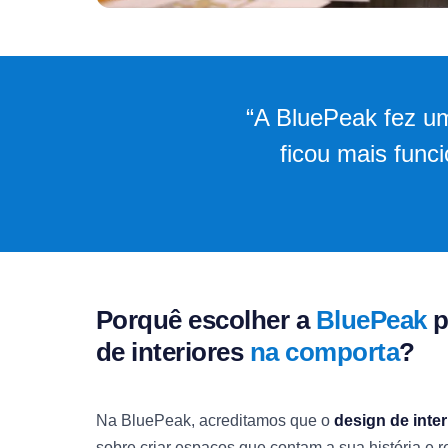
“A BluePeak fez um
ficou mais func
Porquê escolher a
BluePeak
p
de interiores
na comporta
?
Na BluePeak, acreditamos que o
design de inter
sobre criar espaços que contam a sua história e re