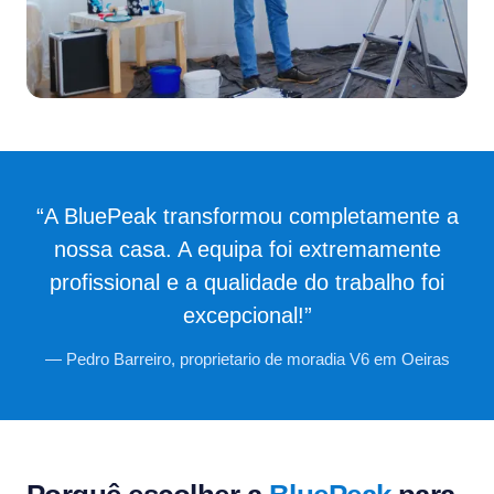
“A BluePeak transformou completamente a
nossa casa. A equipa foi extremamente
profissional e a qualidade do trabalho foi
excepcional!”
— Pedro Barreiro, proprietario de moradia V6 em Oeiras