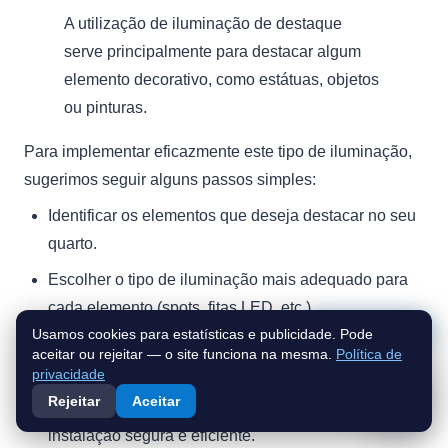
A utilização de iluminação de destaque
serve principalmente para destacar algum
elemento decorativo, como estátuas, objetos
ou pinturas.
Para implementar eficazmente este tipo de iluminação,
sugerimos seguir alguns passos simples:
Identificar os elementos que deseja destacar no seu
quarto.
Escolher o tipo de iluminação mais adequado para
cada elemento (spots, fitas LED, etc.).
Fale connosco
Usamos cookies para estatísticas e publicidade. Pode
Considerar a instalação de dimmers para ajustar a
aceitar ou rejeitar — o site funciona na mesma.
Política de
intensidade da luz conforme necessário.
privacidade
Rejeitar
Aceitar
Consultar um profissional para garantir uma
instalação segura e eficiente.